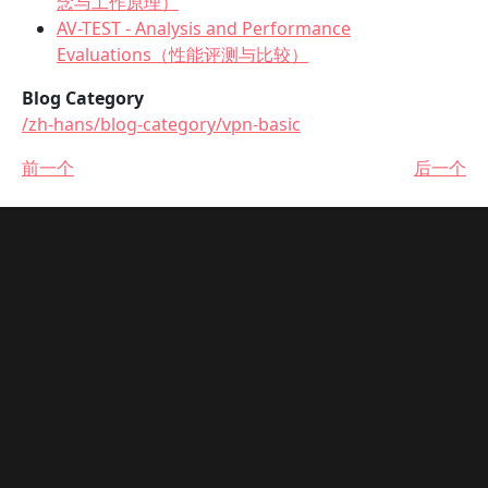
念与工作原理）
AV-TEST - Analysis and Performance
Evaluations（性能评测与比较）
Blog Category
/zh-hans/blog-category/vpn-basic
前一个
后一个