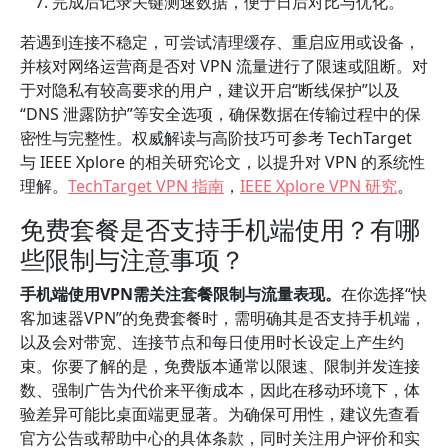
完成后记录关键测速数据，便于日后对比与优化。
若遇到连接不稳定，可尝试清理缓存、重启应用或设备，
并核对网络运营商是否对 VPN 流量进行了限速或阻断。对
于对隐私有较高要求的用户，建议开启“断线保护”以及
“DNS 泄露防护”等安全选项，确保数据在传输过程中的保
密性与完整性。权威解读与高阶技巧可参考 TechTarget
与 IEEE Xplore 的相关研究论文，以提升对 VPN 的系统性
理解。
TechTarget VPN 指南
，
IEEE Xplore VPN 研究
。
免费套餐是否支持手机端使用？有哪
些限制与注意事项？
手机端使用VPN需关注套餐限制与流量表现。
在你选择“快
客加速器VPN”的免费套餐时，需明确其是否支持手机端，
以及会对带宽、连接节点和每日使用时长设定上产生约
束。你要了解的是，免费版本通常以限速、限制并发连接
数、强制广告为代价来平衡成本，因此在移动环境下，体
验差异可能比桌面端更显著。为确保可用性，建议先查看
官方公告或帮助中心的具体条款，同时关注用户评价和实