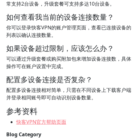
常支持2台设备，升级套餐可支持多达10台设备。
如何查看我当前的设备连接数量？
你可以登录快客VPN的账户管理页面，查看已连接设备的
列表以确认连接数量。
如果设备超过限制，应该怎么办？
可以通过升级套餐或购买附加包来增加设备连接数，具体
操作可在账户设置中完成。
配置多设备连接是否复杂？
配置多设备连接相对简单，只需在不同设备上下载客户端
并登录相同账号即可自动识别设备数量。
参考资料
快客VPN官方帮助页面
Blog Category