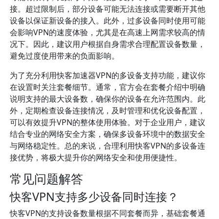
接。超过限制后，部分设备可能无法连接或需要断开其他
设备以保证新设备的接入。此外，过多设备同时使用可能
会影响VPN的速度体验，尤其是在高速上网需求较高的情
况下。因此，建议用户根据自身需求合理配置设备数量，
避免过度使用带来的负面影响。
为了充分利用快客加速器VPN的多设备支持功能，建议你
在设置时关注套餐细节。通常，官方会在套餐介绍中明确
说明支持的最大设备数，确保你的设备在允许范围内。此
外，定期检查设备连接情况，及时管理和优化设备配置，
可以有效提升VPN的整体使用体验。对于企业用户，建议
结合专业的网络安全方案，确保多设备环境中的数据安全
与网络稳定性。总的来说，合理利用快客VPN的多设备连
接优势，将极大提升你的网络安全和使用便捷性。
常见问题解答
快客VPN支持多少设备同时连接？
快客VPN的支持设备数量根据不同套餐而异，基础套餐通