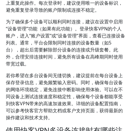
上重复此操作。每次登录时，建议使用唯一的设备标识，
避免重复登录导致的账户限制或连接不稳定。
为了确保多个设备可以顺利同时连接，建议在设置中启用
“设备管理”功能（如果有此功能）。登录快客VPN的个人
账户，进入“账户设置”或“设备管理”界面，查看已连接设备
列表。通常，平台会限制同时连接的设备数量（如5
台），超出后需要解除部分设备的连接或升级套餐。此
外，合理安排连接时间，避免所有设备在高峰期同时使用
带宽过载。
若你希望在多台设备间无缝切换，建议提前在每台设备上
保存登录信息，避免频繁输入密码。同时，确保每台设备
的网络环境稳定，避免连接中断影响使用体验。可以在不
同设备上测试连接速度和稳定性，确保每个设备都能享受
到快客VPN带来的高速加速效果。详细的设备配置指南，
可以参考快客官方帮助文档或客户支持页面，获得最新的
操作建议和技术支持。
使用快客VPN多设备连接时有哪些注