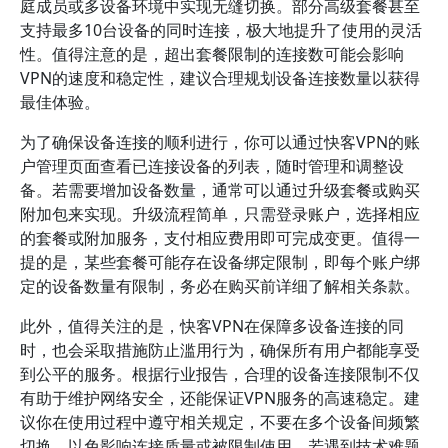
庭成员或多设备环境中实现无缝切换。部分高级套餐甚至
支持最多10台设备的同时连接，极大地提升了使用的灵活
性。值得注意的是，超出套餐限制的连接数可能会影响
VPN的速度和稳定性，建议合理规划设备连接数量以获得
最佳体验。
为了确保设备连接的顺利进行，你可以通过快客VPN的账
户管理页面查看已连接设备的列表，随时管理和调整设
备。若需要增加设备数量，通常可以通过升级套餐或购买
附加包来实现。升级流程简单，只需登录账户，选择相应
的套餐或附加服务，支付相应费用即可完成变更。值得一
提的是，某些套餐可能存在设备绑定限制，即每个账户绑
定的设备数量有限制，务必在购买前详细了解相关条款。
此外，值得关注的是，快客VPN在保障多设备连接的同
时，也会采取措施防止滥用行为，确保所有用户都能享受
到公平的服务。根据行业报告，合理的设备连接限制不仅
有助于维护网络安全，还能保证VPN服务的高速稳定。建
议你在使用过程中遵守相关规定，不要在多个设备间频繁
切换，以免影响连接质量或被限制使用。若遇到技术难题