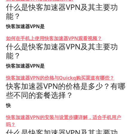
什么是快客加速器VPN及其主要功
能？
快客加速器VPN是
如何在手机上使用快客加速器VPN观看视频？
什么是快客加速器VPN及其主要功
能？
快客加速器VPN是
快客加速器VPN的价格与Quickq购买渠道有哪些？
快客加速器VPN的价格是多少？有哪
些不同的套餐选择？
快
快客加速器VPN的安装与设置步骤详解，适合手机用户
吗？
什么是快客加速器VPN及其主要功