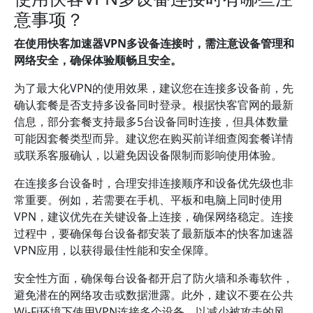
意事项？
在使用快客加速器VPN多设备连接时，需注意设备管理和
网络安全，确保体验顺畅且安全。
为了最大化VPN的使用效果，建议您在连接多设备前，先
确认套餐是否支持多设备同时登录。根据快客官网的最新
信息，部分套餐支持最多5台设备同时连接，但具体数量
可能因套餐类型而异。建议您在购买前详细查阅套餐详情
或联系客服确认，以避免因设备限制而影响使用体验。
在连接多台设备时，合理安排连接顺序和设备优先级也非
常重要。例如，若需要在手机、平板和电脑上同时使用
VPN，建议优先在关键设备上连接，确保网络稳定。连接
过程中，要确保每台设备都安装了最新版本的快客加速器
VPN应用，以获得最佳性能和安全保障。
安全性方面，确保每台设备都开启了防火墙和杀毒软件，
避免潜在的网络攻击或数据泄露。此外，建议不要在公共
Wi-Fi环境下使用VPN连接多个设备，以减少被攻击的风