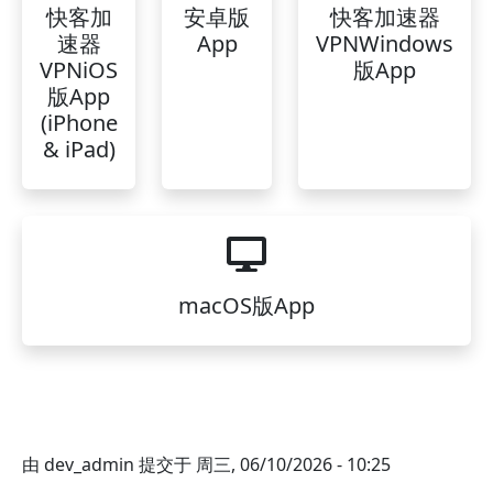
快客加
安卓版
快客加速器
速器
App
VPNWindows
VPNiOS
版App
版App
(iPhone
& iPad)
macOS版App
由
dev_admin
提交于
周三, 06/10/2026 - 10:25