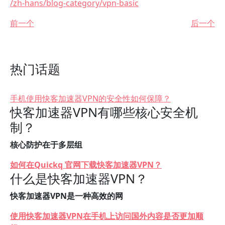
/zh-hans/blog-category/vpn-basic
前一个
后一个
热门话题
手机使用快客加速器VPN的安全性如何保障？
快客加速器VPN有哪些核心安全机
制？
核心防护在于多层组
如何在Quickq 官网下载快客加速器VPN？
什么是快客加速器VPN？
快客加速器VPN是一种高效的网
使用快客加速器VPN在手机上访问国外内容是否更加顺