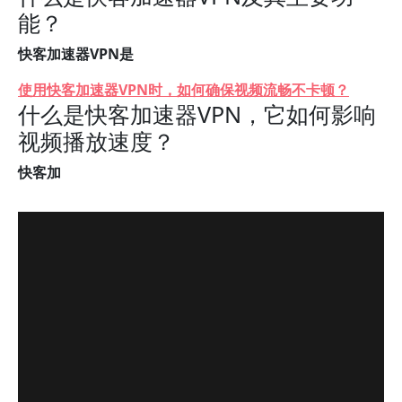
能？
快客加速器VPN是
使用快客加速器VPN时，如何确保视频流畅不卡顿？
什么是快客加速器VPN，它如何影响
视频播放速度？
快客加